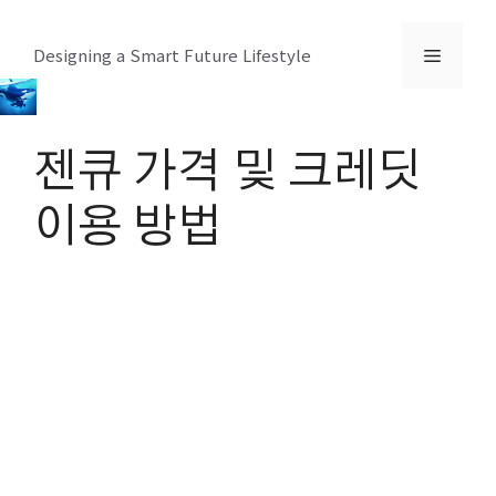
컨
텐
메
Designing a Smart Future Lifestyle
츠
로
뉴
건
젠큐 가격 및 크레딧
너
뛰
이용 방법
기