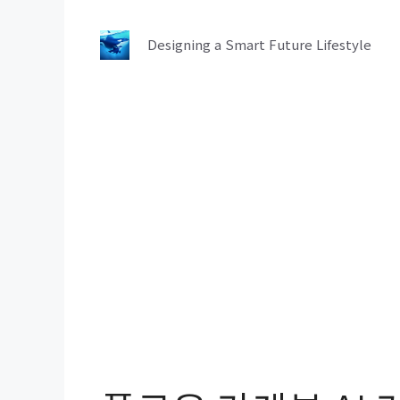
컨
텐
Designing a Smart Future Lifestyle
츠
로
건
너
뛰
기