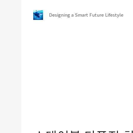
컨
텐
Designing a Smart Future Lifestyle
츠
로
건
너
뛰
기