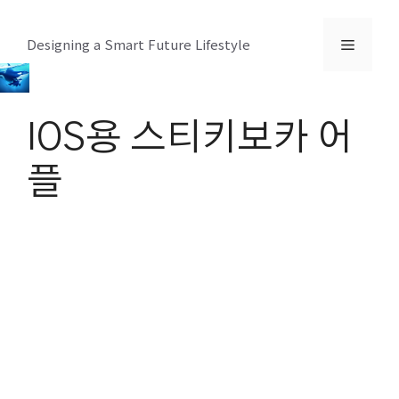
컨
텐
메
Designing a Smart Future Lifestyle
츠
로
뉴
건
IOS용 스티키보카 어
너
뛰
플
기