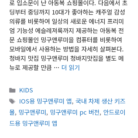
로 입소문이 난 아동복 쇼핑몰이다. 다음에서 초
딩부터 중딩까지 10대가 좋아하는 캐주얼 감성
의류를 비롯하여 일상의 새로운 에너지 프리미
엄 기능성 에슬레져룩까지 제공하는 아동복 전
문 쇼핑몰인 밍구앤루미을 컴퓨터를 비롯하여
모바일에서 사용하는 방법을 자세히 살펴본다.
청바지 맛집 밍구앤루미 청바지맛집을 별도 메
뉴로 제공할 만큼 …
더 읽기
카
KIDS
테
태
IOS용 밍구앤루미 앱
,
국내 차제 생산 키즈
고
그
몰
,
밍구앤루미
,
밍구앤루미 pc 버전
,
안드로이
리
드용 밍구앤루미 앱