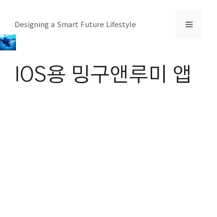
컨
텐
메
Designing a Smart Future Lifestyle
츠
로
뉴
건
IOS용 밍구앤루미 앱
너
뛰
기