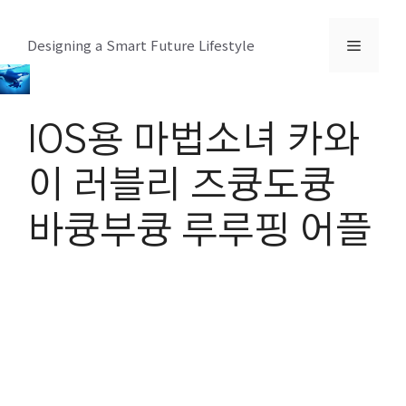
컨
텐
메
Designing a Smart Future Lifestyle
츠
로
뉴
건
IOS용 마법소녀 카와
너
뛰
이 러블리 즈큥도큥
기
바큥부큥 루루핑 어플