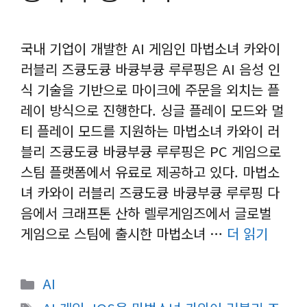
국내 기업이 개발한 AI 게임인 마법소녀 카와이
러블리 즈큥도큥 바큥부큥 루루핑은 AI 음성 인
식 기술을 기반으로 마이크에 주문을 외치는 플
레이 방식으로 진행한다. 싱글 플레이 모드와 멀
티 플레이 모드를 지원하는 마법소녀 카와이 러
블리 즈큥도큥 바큥부큥 루루핑은 PC 게임으로
스팀 플랫폼에서 유료로 제공하고 있다. 마법소
녀 카와이 러블리 즈큥도큥 바큥부큥 루루핑 다
음에서 크래프톤 산하 렐루게임즈에서 글로벌
게임으로 스팀에 출시한 마법소녀 …
더 읽기
카
AI
테
태