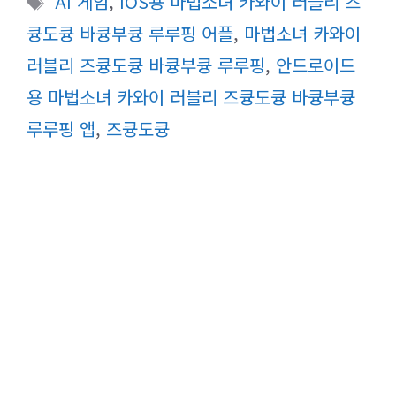
AI 게임
,
IOS용 마법소녀 카와이 러블리 즈
고
그
큥도큥 바큥부큥 루루핑 어플
,
마법소녀 카와이
리
러블리 즈큥도큥 바큥부큥 루루핑
,
안드로이드
용 마법소녀 카와이 러블리 즈큥도큥 바큥부큥
루루핑 앱
,
즈큥도큥