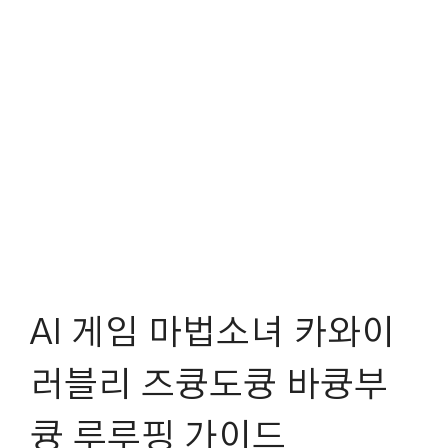
AI 게임 마법소녀 카와이
러블리 즈큥도큥 바큥부
큥 루루핑 가이드