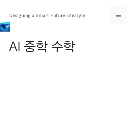
컨
텐
메
Designing a Smart Future Lifestyle
츠
로
뉴
건
AI 중학 수학
너
뛰
기