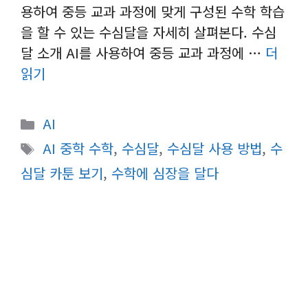
용하여 중등 교과 과정에 맞게 구성된 수학 학습
을 할 수 있는 수심달을 자세히 살펴본다. 수심
달 소개 AI를 사용하여 중등 교과 과정에 …
더
읽기
카
AI
테
태
AI 중학 수학
,
수심달
,
수심달 사용 방법
,
수
고
그
심달 카툰 보기
,
수학에 심장을 달다
리