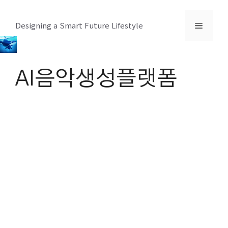
컨
텐
메
Designing a Smart Future Lifestyle
츠
로
뉴
건
AI음악생성플랫폼
너
뛰
기