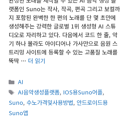
완성된 노래를 제작할 수 있는 AI 음악 생성 플
랫폼인 Suno는 작사, 작곡, 편곡 그리고 보컬까
지 포함된 완벽한 한 편의 노래를 단 몇 초만에
생성해주는 강력한 글로벌 1위 생성형 AI 스튜
디오로 자리하고 있다. 다음에서 코드 한 줄, 악
기 하나 몰라도 아이디어나 가사만으로 음원 스
트리밍 사이트에 등록할 수 있는 고품질 노래를
뚝딱 …
더 읽기
카
AI
테
태
AI음악생성플랫폼
,
IOS용Suno어플
,
고
그
Suno
,
수노가격및사용방법
,
안드로이드용
리
Suno앱