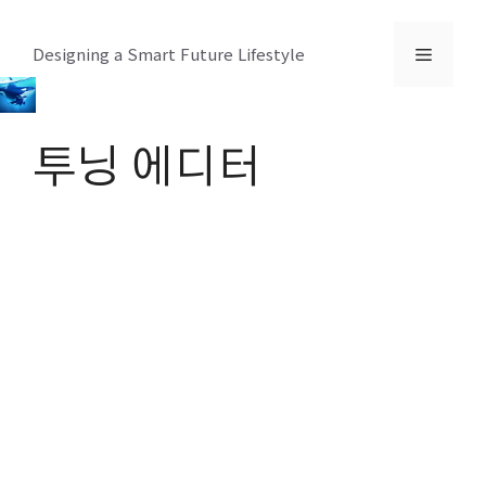
컨
텐
메
Designing a Smart Future Lifestyle
츠
로
뉴
건
투닝 에디터
너
뛰
기