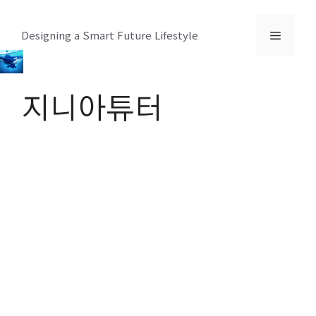
컨
텐
메
Designing a Smart Future Lifestyle
츠
로
뉴
건
지니아튜터
너
뛰
기