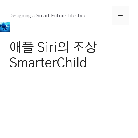
컨
텐
메
Designing a Smart Future Lifestyle
츠
로
뉴
건
애플 Siri의 조상
너
뛰
SmarterChild
기