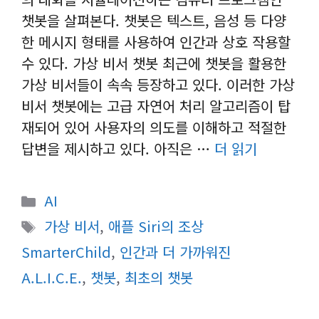
챗봇을 살펴본다. 챗봇은 텍스트, 음성 등 다양
한 메시지 형태를 사용하여 인간과 상호 작용할
수 있다. 가상 비서 챗봇 최근에 챗봇을 활용한
가상 비서들이 속속 등장하고 있다. 이러한 가상
비서 챗봇에는 고급 자연어 처리 알고리즘이 탑
재되어 있어 사용자의 의도를 이해하고 적절한
답변을 제시하고 있다. 아직은 …
더 읽기
카
AI
테
태
가상 비서
,
애플 Siri의 조상
고
그
SmarterChild
,
인간과 더 가까워진
리
A.L.I.C.E.
,
챗봇
,
최초의 챗봇