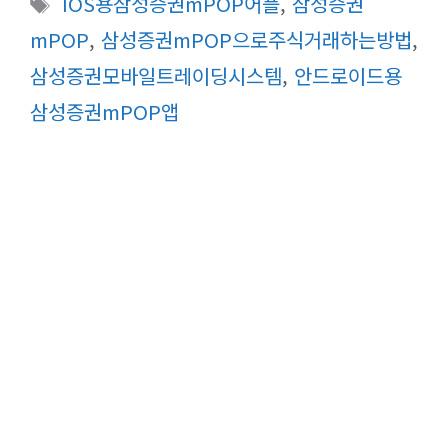
IOS용삼성증권mPOP어플
,
삼성증권
고
그
mPOP
,
삼성증권mPOP으로주식거래하는방법
,
리
삼성증권모바일트레이딩시스템
,
안드로이드용
삼성증권mPOP앱