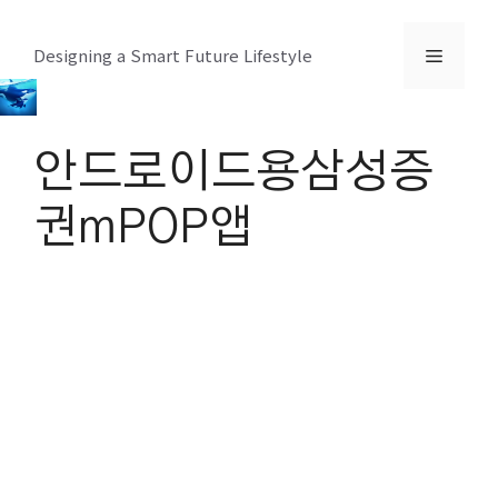
컨
텐
메
Designing a Smart Future Lifestyle
츠
로
뉴
건
안드로이드용삼성증
너
뛰
권mPOP앱
기