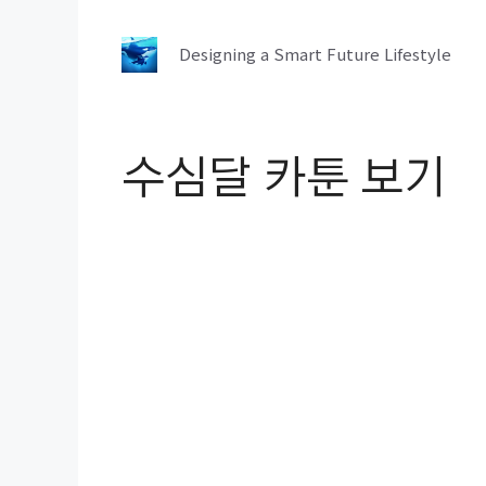
컨
텐
Designing a Smart Future Lifestyle
츠
로
건
수심달 카툰 보기
너
뛰
기