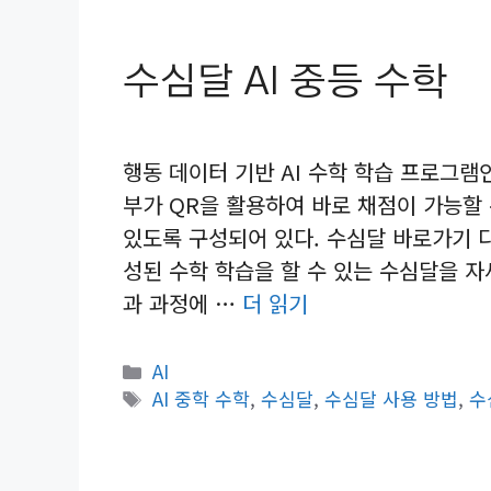
수심달 AI 중등 수학
행동 데이터 기반 AI 수학 학습 프로그램
부가 QR을 활용하여 바로 채점이 가능할
있도록 구성되어 있다. 수심달 바로가기 다
성된 수학 학습을 할 수 있는 수심달을 자
과 과정에 …
더 읽기
카
AI
테
태
AI 중학 수학
,
수심달
,
수심달 사용 방법
,
수
고
그
리