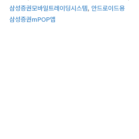
리
삼성증권모바일트레이딩시스템
,
안드로이드용
삼성증권mPOP앱