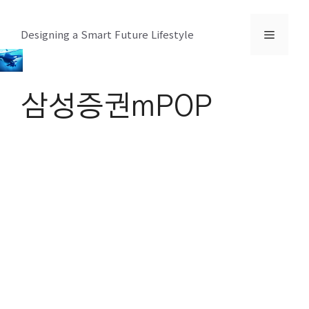
컨
텐
메
Designing a Smart Future Lifestyle
츠
로
뉴
건
삼성증권mPOP
너
뛰
기