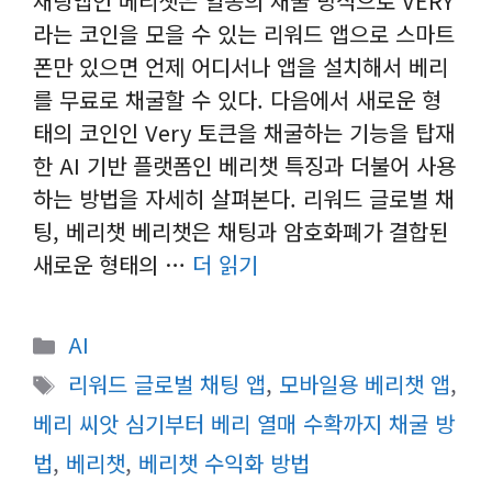
채팅앱인 베리챗은 일종의 채굴 방식으로 VERY
라는 코인을 모을 수 있는 리워드 앱으로 스마트
폰만 있으면 언제 어디서나 앱을 설치해서 베리
를 무료로 채굴할 수 있다. 다음에서 새로운 형
태의 코인인 Very 토큰을 채굴하는 기능을 탑재
한 AI 기반 플랫폼인 베리챗 특징과 더불어 사용
하는 방법을 자세히 살펴본다. 리워드 글로벌 채
팅, 베리챗 베리챗은 채팅과 암호화폐가 결합된
새로운 형태의 …
더 읽기
카
AI
테
태
리워드 글로벌 채‪팅 앱
,
모바일용 베리챗 앱
,
고
그
베리 씨앗 심기부터 베리 열매 수확까지 채굴 방
리
법
,
베리챗
,
베리챗 수익화 방법