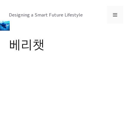
컨
텐
메
Designing a Smart Future Lifestyle
츠
로
뉴
건
베리챗
너
뛰
기