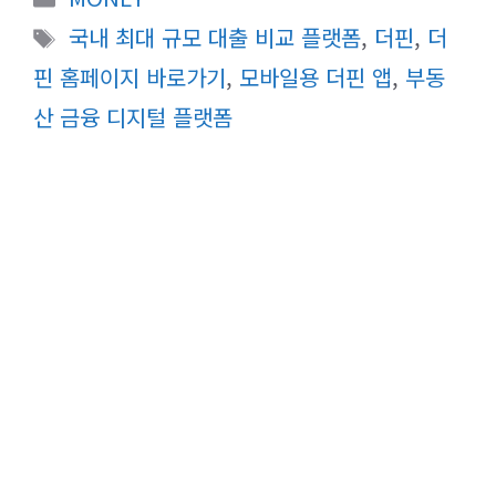
테
태
국내 최대 규모 대출 비교 플랫폼
,
더핀
,
더
고
그
핀 홈페이지 바로가기
,
모바일용 더핀 앱
,
부동
리
산 금융 디지털 플랫폼