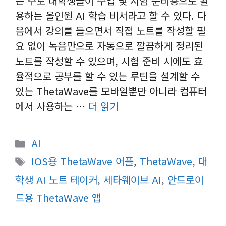
는 주로 대학생들이 수업 및 시험 준비용으로 활
용하는 올인원 AI 학습 비서라고 할 수 있다. 다
음에서 강의를 들으면서 직접 노트를 작성할 필
요 없이 녹음만으로 자동으로 깔끔하게 정리된
노트를 작성할 수 있으며, 시험 준비 시에도 효
율적으로 공부를 할 수 있는 루틴을 설계할 수
있는 ThetaWave를 모바일뿐만 아니라 컴퓨터
에서 사용하는 …
더 읽기
카
AI
테
태
IOS용 ThetaWave 어플
,
ThetaWave
,
대
고
그
학생 AI 노트 테이커
,
세타웨이브 AI
,
안드로이
리
드용 ThetaWave 앱