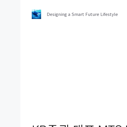
컨
텐
Designing a Smart Future Lifestyle
츠
로
건
너
뛰
기