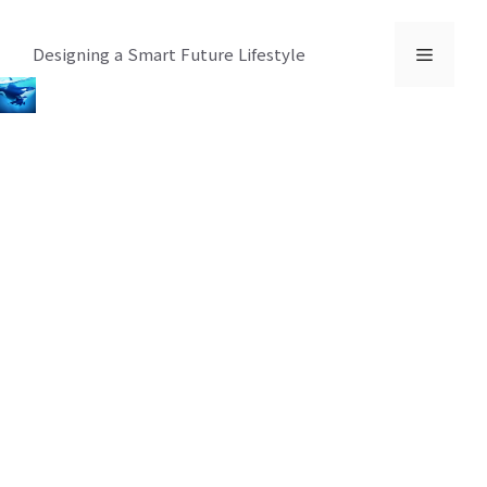
컨
텐
메
Designing a Smart Future Lifestyle
츠
로
뉴
건
너
뛰
기