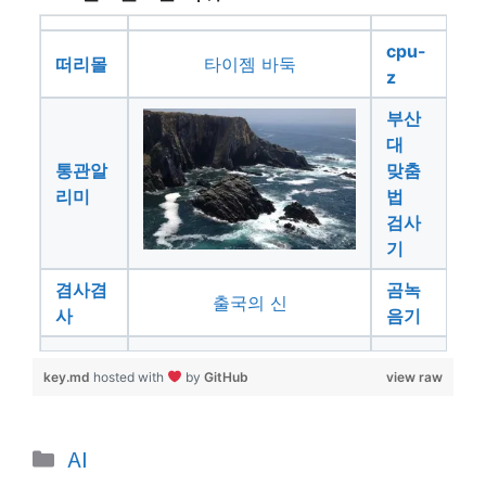
cpu-
떠리몰
타이젬 바둑
z
부산
대
통관알
맞춤
리미
법
검사
기
겸사겸
곰녹
출국의 신
사
음기
key.md
hosted with
by
GitHub
view raw
카
AI