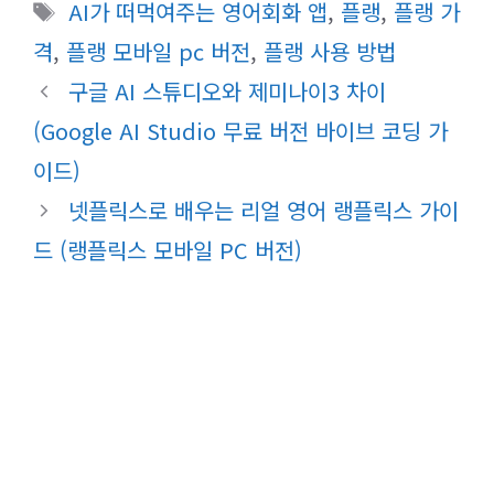
테
태
AI가 떠먹여주는 영어회화 앱
,
플랭
,
플랭 가
고
그
격
,
플랭 모바일 pc 버전
,
플랭 사용 방법
리
구글 AI 스튜디오와 제미나이3 차이
(Google AI Studio 무료 버전 바이브 코딩 가
이드)
넷플릭스로 배우는 리얼 영어 랭플릭스 가이
드 (랭플릭스 모바일 PC 버전)