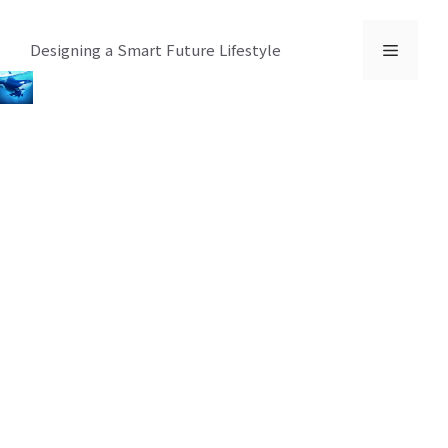
컨
텐
메
Designing a Smart Future Lifestyle
츠
로
뉴
건
너
뛰
기