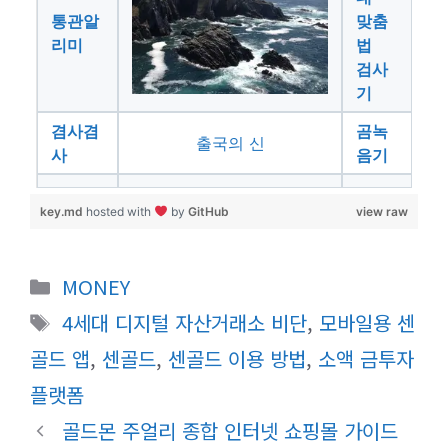
통관알
맞춤
리미
법
검사
기
겸사겸
곰녹
출국의 신
사
음기
key.md
hosted with
by
GitHub
view raw
카
MONEY
테
태
4세대 디지털 자산거래소 비단
,
모바일용 센
고
그
골드 앱
,
센골드
,
센골드 이용 방법
,
소액 금투자
리
플랫폼
골드몬 주얼리 종합 인터넷 쇼핑몰 가이드