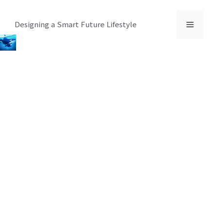
컨
텐
메
Designing a Smart Future Lifestyle
츠
로
뉴
건
너
뛰
기