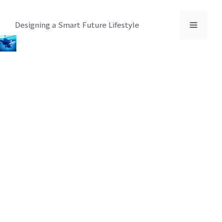
컨
텐
메
Designing a Smart Future Lifestyle
츠
로
뉴
건
너
뛰
기