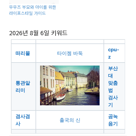
무무즈 부모와 아이를 위한
라이프스타일 가이드
2026년 8월 6일
키워드
cpu-
떠리몰
타이젬 바둑
z
부산
대
통관알
맞춤
리미
법
검사
기
겸사겸
곰녹
출국의 신
사
음기