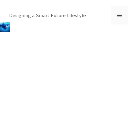
컨
텐
메
Designing a Smart Future Lifestyle
츠
로
뉴
건
너
뛰
기