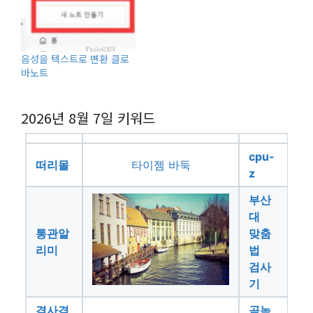
음성을 텍스트로 변환 클로
바노트
2026년 8월 7일
키워드
cpu-
떠리몰
타이젬 바둑
z
부산
대
통관알
맞춤
리미
법
검사
기
겸사겸
곰녹