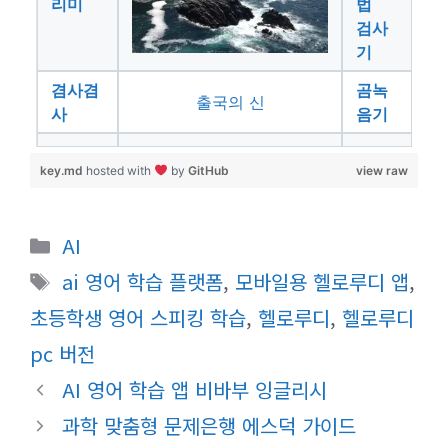
리미
법
검사
기
겸사겸
곰녹
출국의 신
사
음기
key.md
hosted with
by
GitHub
view raw
카
AI
테
태
ai 영어 학습 플랫폼
,
모바일용 헬로루디 앱
,
고
그
초등학생 영어 스피킹 학습
,
헬로루디
,
헬로루디
리
pc 버전
AI 영어 학습 앱 비바부 잉글리시
과학 맞춤형 문제은행 에스덕 가이드