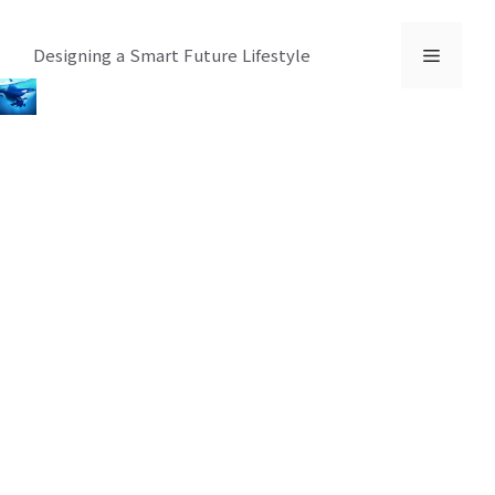
컨
텐
메
Designing a Smart Future Lifestyle
츠
로
뉴
건
너
뛰
기