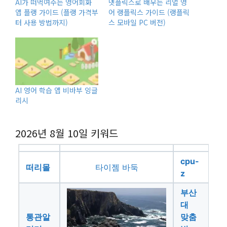
AI가 떠먹여주는 영어회화
넷플릭스로 배우는 리얼 영
앱 플랭 가이드 (플랭 가격부
어 랭플릭스 가이드 (랭플릭
터 사용 방법까지)
스 모바일 PC 버전)
AI 영어 학습 앱 비바부 잉글
리시
2026년 8월 10일
키워드
cpu-
떠리몰
타이젬 바둑
z
부산
대
통관알
맞춤