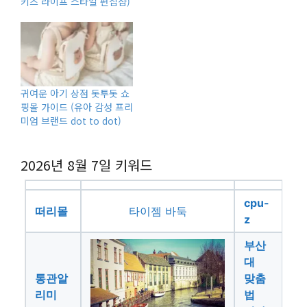
키즈 라이프 스타일 편집샵)
귀여운 아기 상점 돗투돗 쇼
핑몰 가이드 (유아 감성 프리
미엄 브랜드 dot to dot)
2026년 8월 7일
키워드
cpu-
떠리몰
타이젬 바둑
z
부산
대
통관알
맞춤
리미
법