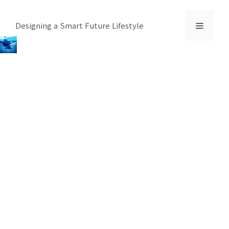
컨
텐
메
Designing a Smart Future Lifestyle
츠
로
뉴
건
너
뛰
기