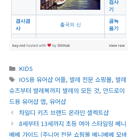
검사
기
겸사겸
곰녹
출국의 신
사
음기
key.md
hosted with
by
GitHub
view raw
카
KIDS
테
태
IOS용 유어샵 어플
,
발레 전문 쇼핑몰
,
발레
고
그
슈즈부터 발레복까지 발레의 모든 것
,
안드로이
리
드용 유어샵 앱
,
유어샵
차일디 키즈 브랜드 온라인 셀렉트샵
8세부터 13세까지 초등 여아 스타일링 베니
베베 가이드 (주니어 전문 쇼핑몰 베니베베 모바