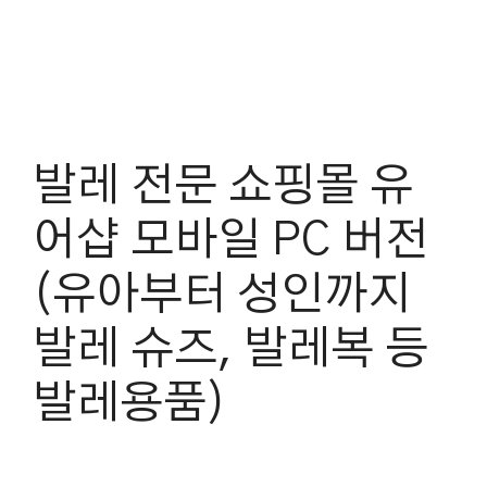
발레 전문 쇼핑몰 유
어샵 모바일 PC 버전
(유아부터 성인까지
발레 슈즈, 발레복 등
발레용품)