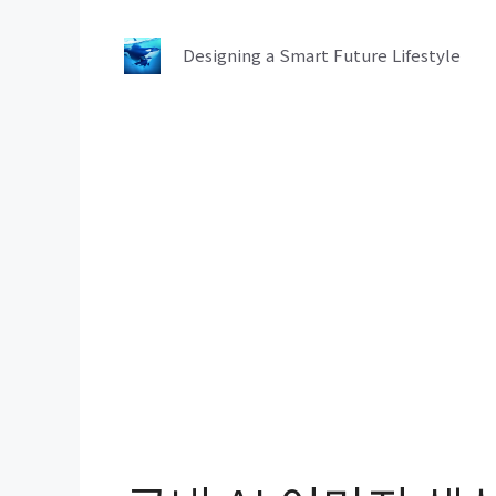
컨
텐
Designing a Smart Future Lifestyle
츠
로
건
너
뛰
기